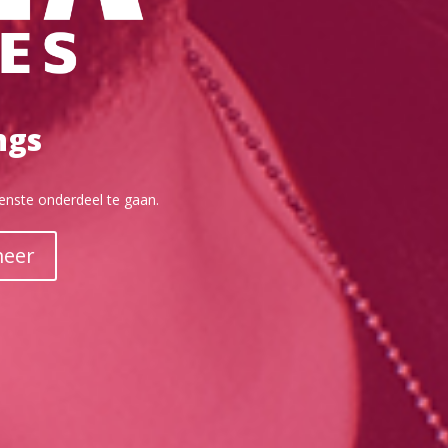
ngs
wenste onderdeel te gaan.
meer